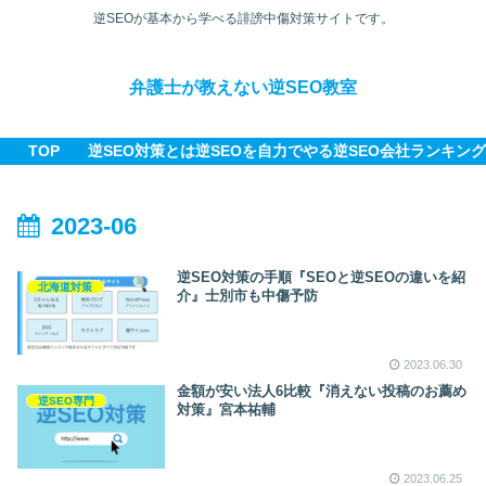
逆SEOが基本から学べる誹謗中傷対策サイトです。
弁護士が教えない逆SEO教室
TOP
逆SEO対策とは
逆SEOを自力でやる
逆SEO会社ランキング
2023-06
逆SEO対策の手順『SEOと逆SEOの違いを紹
北海道対策
介』士別市も中傷予防
2023.06.30
金額が安い法人6比較『消えない投稿のお薦め
逆SEO専門
対策』宮本祐輔
2023.06.25