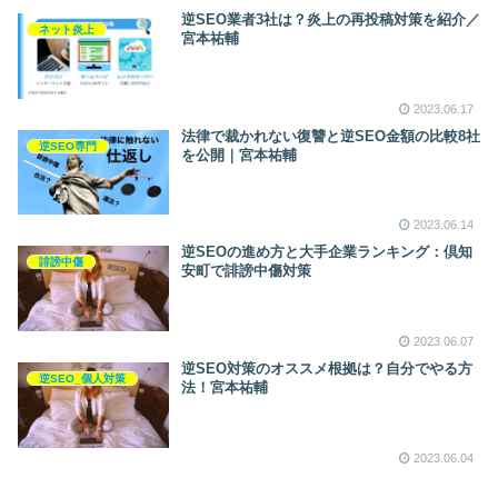
逆SEO業者3社は？炎上の再投稿対策を紹介／
ネット炎上
宮本祐輔
2023.06.17
法律で裁かれない復讐と逆SEO金額の比較8社
逆SEO専門
を公開｜宮本祐輔
2023.06.14
逆SEOの進め方と大手企業ランキング：倶知
誹謗中傷
安町で誹謗中傷対策
2023.06.07
逆SEO対策のオススメ根拠は？自分でやる方
逆SEO_個人対策
法！宮本祐輔
2023.06.04