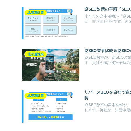
逆SEO対策の手順『SE
北海道対策
士別市の宮本祐輔が『逆S
は、前回比129％です。逆
逆SEO業者比較＆逆SE
北海道対策
逆SEO教室が、逆SEO
す。貴社の風評被害予防の
リバースSEOを自社で
北海道対策
防
逆SEO教室の宮本祐輔が
します。御社が、誹謗中傷