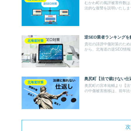
むかわ町の風評被害件数は
法的な復讐を説明いたしま
逆SEO業者ランキング
北海道対策
貴社の誹謗中傷対策のため
から、北海道の逆SEO情
奥尻町【法で裁けない仕
北海道対策
奥尻町の宮本祐輔より【法
の中傷被害推移は、前年比+
次