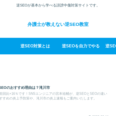
逆SEOが基本から学べる誹謗中傷対策サイトです。
弁護士が教えない逆SEO教室
逆SEO対策とは
逆SEOを自力でやる
逆S
逆SEOのおすすめ理由は？滝川市
回比+16％です！SNSエンジニアの宮本祐輔が、逆SEOとSEOの違い
すすめの炎上予防策や、滝川市の炎上速報もご案内いたします。