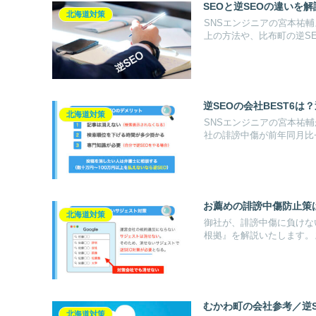
SEOと逆SEOの違いを
北海道対策
SNSエンジニアの宮本祐
上の方法や、比布町の逆SE
逆SEOの会社BEST6
北海道対策
SNSエンジニアの宮本祐輔
社の誹謗中傷が前年同月比
お薦めの誹謗中傷防止策
北海道対策
御社が、誹謗中傷に負けな
根拠』を解説いたします。
むかわ町の会社参考／逆
北海道対策