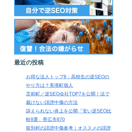
最近の投稿
お得な法人トップ8：高校生の逆SEOの
やり方は？美瑛町個人
苫前町／逆SEO会社TOP7を公開！法で
裁けない誹謗中傷の方法
訴えられない炎上を公開「安い逆SEO比
較8選」帯広市870
留別村の誹謗中傷参考｜オススメの誹謗