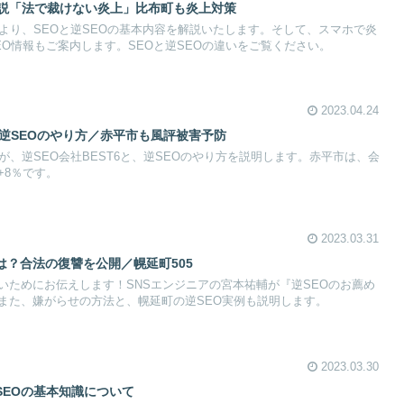
解説「法で裁けない炎上」比布町も炎上対策
輔より、SEOと逆SEOの基本内容を解説いたします。そして、スマホで炎
O情報もご案内します。SEOと逆SEOの違いをご覧ください。
2023.04.24
は？逆SEOのやり方／赤平市も風評被害予防
が、逆SEO会社BEST6と、逆SEOのやり方を説明します。赤平市は、会
+8％です。
2023.03.31
は？合法の復讐を公開／幌延町505
いためにお伝えします！SNSエンジニアの宮本祐輔が『逆SEOのお薦め
また、嫌がらせの方法と、幌延町の逆SEO実例も説明します。
2023.03.30
SEOの基本知識について