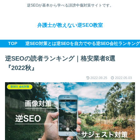
逆SEOが基本から学べる誹謗中傷対策サイトです。
弁護士が教えない逆SEO教室
TOP
逆SEO対策とは
逆SEOを自力でやる
逆SEO会社ランキング
逆SEOの読者ランキング｜格安業者8選
『2022秋』
2022.09.25
2022.05.03
逆SEO_会社対策