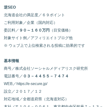
逆SEO
北海道会社の満足度／６９ポイント
ご利用対象／企業（国内対応）
委託料／
９０～１６０万円
（目安価格）
対象サイト例／アフィリエイトブログ他
※ ウェブ上で上位検索される投稿に効果的です
基本情報
商号／株式会社ソーシャルメディアリスク研究所
電話番号／
０３－４４５５－７４７４
WEB／https://e-secure.jp/
設立／２０１７／１２
対応地域／全都道府県（北海道対応）
本社／〒１０４－００６１ 東京都中央区銀座７－１３－