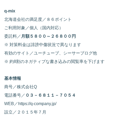
q-mix
北海道会社の満足度／８６ポイント
ご利用対象／個人（国内対応）
委託料／
月額５８００～２６８００円
※ 対策料金は誹謗中傷状況で異なります
有効のサイト／ユーチューブ、シーサーブログ他
※ 約8割のネガティブな書き込みの閲覧率を下げます
基本情報
商号／株式会社Q
電話番号／
０３－６８１１－７０５４
WEB／https://q-company.jp/
設立／２０１５年７月