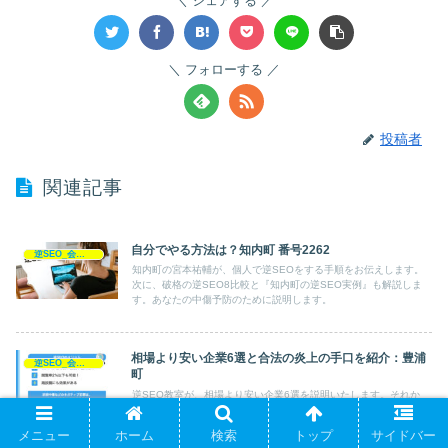
シェアする
フォローする
投稿者
関連記事
自分でやる方法は？知内町 番号2262
逆SEO_会社対策
知内町の宮本祐輔が、個人で逆SEOをする手順をお伝えします。
次に、破格の逆SEO8比較と『知内町の逆SEO実例』も解説しま
す。あなたの中傷予防のために説明します。
相場より安い企業6選と合法の炎上の手口を紹介：豊浦
逆SEO_会社対策
町
逆SEO教室が、相場より安い企業6選を説明いたします。それか
ら、逮捕できない炎上や、豊浦町の逆SEO情報もお伝えします。
あなたが、炎上にあわないためにご案内します。
メニュー
ホーム
検索
トップ
サイドバー