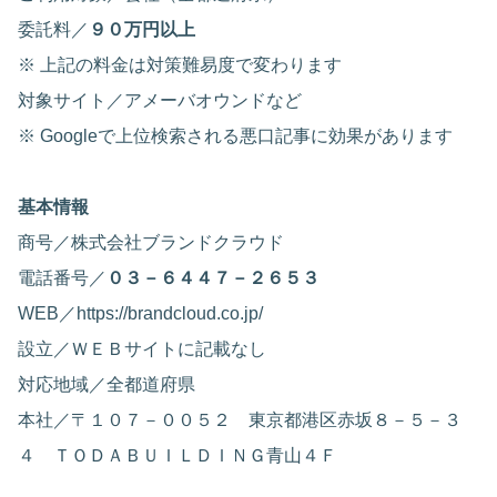
委託料／
９０万円以上
※ 上記の料金は対策難易度で変わります
対象サイト／アメーバオウンドなど
※ Googleで上位検索される悪口記事に効果があります
基本情報
商号／株式会社ブランドクラウド
電話番号／
０３－６４４７－２６５３
WEB／https://brandcloud.co.jp/
設立／ＷＥＢサイトに記載なし
対応地域／全都道府県
本社／〒１０７－００５２ 東京都港区赤坂８－５－３
４ ＴＯＤＡＢＵＩＬＤＩＮＧ青山４Ｆ