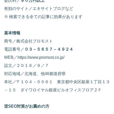
委託料／
９０万円以上
有効のサイト／エキサイトブログなど
※ 検索できる全ての記事に効果があります
基本情報
商号／株式会社プロモスト
電話番号／
０３－５６５７－４９２４
WEB／https://www.promost.co.jp/
設立／２０１６／９／７
対応地域／北海道、他46都道府県
本社／〒１０４－００６１ 東京都中央区銀座１丁目１３
－１５ ダイワロイヤル銀座ビルオフィスフロア２Ｆ
逆SEO対策がお薦めの方