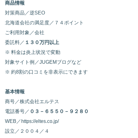
商品情報
対策商品／逆SEO
北海道会社の満足度／７４ポイント
ご利用対象／会社
委託料／
１３０万円以上
※ 料金は炎上状況で変動
対象サイト例／JUGEMブログなど
※ 約8割の口コミを非表示にできます
基本情報
商号／株式会社エルテス
電話番号／
０３－６５５０－９２８０
WEB／https://eltes.co.jp/
設立／２００４／４