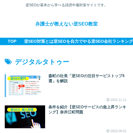
逆SEOが基本から学べる誹謗中傷対策サイトです。
弁護士が教えない逆SEO教室
TOP
逆SEO対策とは
逆SEOを自力でやる
逆SEO会社ランキング
デジタルタトゥー
森町の社長「逆SEOの注目サービストップ4
逆SEO専門
選」を解説
2022.11.11
条件を紹介【逆SEOサービスの急上昇ランキ
逆SEO_個人対策
ング】奈井江町問題
2022.08.01