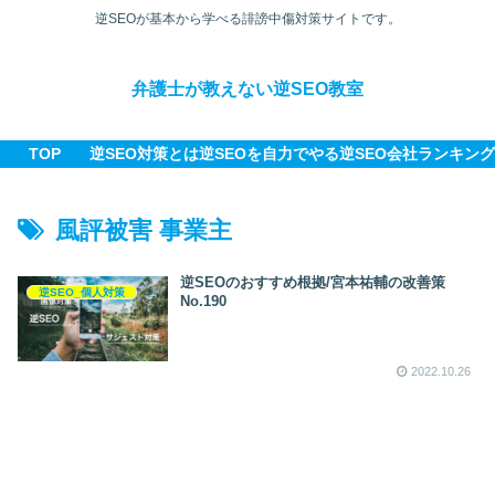
逆SEOが基本から学べる誹謗中傷対策サイトです。
弁護士が教えない逆SEO教室
TOP
逆SEO対策とは
逆SEOを自力でやる
逆SEO会社ランキング
風評被害 事業主
逆SEOのおすすめ根拠/宮本祐輔の改善策
逆SEO_個人対策
No.190
2022.10.26