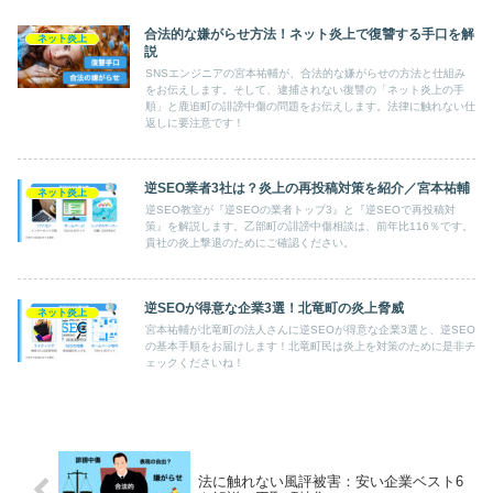
合法的な嫌がらせ方法！ネット炎上で復讐する手口を解
ネット炎上
説
SNSエンジニアの宮本祐輔が、合法的な嫌がらせの方法と仕組み
をお伝えします。そして、逮捕されない復讐の「ネット炎上の手
順」と鹿追町の誹謗中傷の問題をお伝えします。法律に触れない仕
返しに要注意です！
逆SEO業者3社は？炎上の再投稿対策を紹介／宮本祐輔
ネット炎上
逆SEO教室が『逆SEOの業者トップ3』と『逆SEOで再投稿対
策』を解説します。乙部町の誹謗中傷相談は、前年比116％です。
貴社の炎上撃退のためにご確認ください。
逆SEOが得意な企業3選！北竜町の炎上脅威
ネット炎上
宮本祐輔が北竜町の法人さんに逆SEOが得意な企業3選と、逆SEO
の基本手順をお届けします！北竜町民は炎上を対策のために是非チ
ェックくださいね！
法に触れない風評被害：安い企業ベスト6