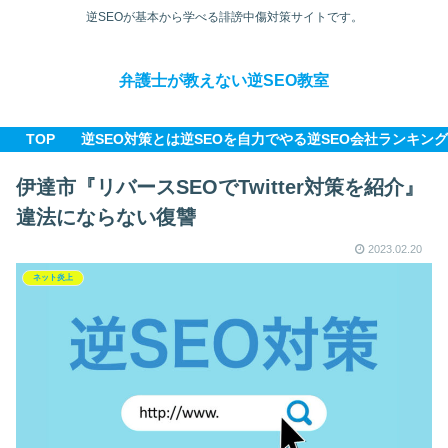
逆SEOが基本から学べる誹謗中傷対策サイトです。
弁護士が教えない逆SEO教室
TOP
逆SEO対策とは
逆SEOを自力でやる
逆SEO会社ランキング
伊達市『リバースSEOでTwitter対策を紹介』
違法にならない復讐
2023.02.20
ネット炎上