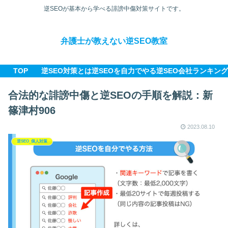
逆SEOが基本から学べる誹謗中傷対策サイトです。
弁護士が教えない逆SEO教室
TOP
逆SEO対策とは
逆SEOを自力でやる
逆SEO会社ランキング
合法的な誹謗中傷と逆SEOの手順を解説：新
篠津村906
2023.08.10
逆SEO_個人対策