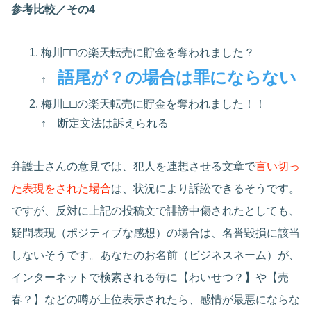
参考比較／その4
梅川□□の楽天転売に貯金を奪われました？
語尾が？の場合は罪にならない
↑
梅川□□の楽天転売に貯金を奪われました！！
↑ 断定文法は訴えられる
弁護士さんの意見では、犯人を連想させる文章で
言い切っ
た表現をされた場合
は、状況により訴訟できるそうです。
ですが、反対に上記の投稿文で誹謗中傷されたとしても、
疑問表現（ポジティブな感想）の場合は、名誉毀損に該当
しないそうです。あなたのお名前（ビジネスネーム）が、
インターネットで検索される毎に【わいせつ？】や【売
春？】などの噂が上位表示されたら、感情が最悪にならな