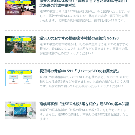
激安の逆SEO比較4社『高齢者もできた逆SEOを紹介』
逆SEO_個人対策
北海道の誹謗中傷対策
逆SEO教室より『逆SEO料金の比較4社』をご案内いたします。そ
して、高齢者の逆SEOのやり方や、北海道の誹謗中傷実例も説明
いたします。北海道の風評被害案件は、前年同月比+23％です。
逆SEOのおすすめ根拠/宮本祐輔の改善策 No.190
逆SEO_個人対策
逆SEO教室の宮本祐輔が池田町の事業主向けに逆SEOのおすすめ
根拠と、逆SEOのシニア向け説明などを書きました。事業主の風
評被害改善のためにチェックください！
長沼町の脅威No.591「リバースSEOのお薦め訳」
逆SEO_個人対策
長沼町の宮本祐輔がリバースSEOのお薦め訳と、リバースSEOで
頼りになる企業6選などを書きました。お薦めの紹介はすごく大切
です。名誉毀損で困っていたら良かったらチェックください！
南幌町事例『逆SEO比較6選を紹介』逆SEOの基本知識
逆SEO_個人対策
南幌町の宮本祐輔が『破格の逆SEO比較6選』をお伝えいたしま
す。さらに、逆SEOの意味と、南幌町の逆SEO対策も解説いたし
ます！